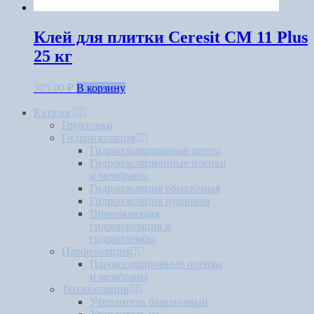
Клей для плитки Ceresit CM 11 Plus
25 кг
325.00
₽
В корзину
Каталог
Грунтовки
Гидроизоляция
Гидроизоляционные ленты
Гидроизоляционные пленки
и мембраны
Гидроизоляция обмазочная
Гидроизоляция рулонная
Проникающая
гидроизоляция и
гидропломбы
Пароизоляция
Пароизоляционные пленки
и мембраны
Теплозоляция
Утеплитель базальтовый