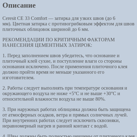
СЕ33
Описание
Comfort
(31
Ceresit СЕ 33 Comfort — затирка для узких швов (до 6
Роса)
мм). Цветная затирка с противогрибковым эффектом для швов
2
плиточных облицовок шириной до 6 мм.
кг
РЕКОМЕНДАЦИИ ПО КРИТИЧНЫМ ФАКТОРАМ
НАНЕСЕНИЯ ЦЕМЕНТНЫХ ЗАТИРОК:
1. Перед заполнением швов убедитесь, что основание и
плиточный клей сухие, и поступление влаги со стороны
основания исключено. После применения плиточного клея
должно пройти время не меньше указанного его
изготовителем.
2. Работы следует выполнять при температуре основания и
окружающего воздуха не ниже +5°C и не выше +30°C и
относительной влажности воздуха не выше 80%.
3. При наружных работах облицовка должна быть защищена
от атмосферных осадков, ветра и прямых солнечных лучей.
При внутренних работах следует исключить сквозняки,
неравномерный нагрев и ранний контакт с водой.
4. Швы должны быть полностью очищены от плиточного клея