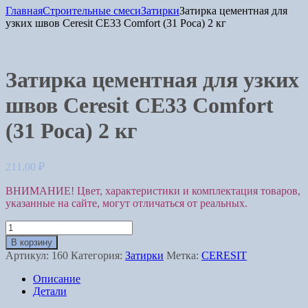
Главная
Строительные смеси
Затирки
Затирка цементная для
узких швов Ceresit СЕ33 Comfort (31 Роса) 2 кг
Затирка цементная для узких
швов Ceresit СЕ33 Comfort
(31 Роса) 2 кг
211.00
₽
ВНИМАНИЕ! Цвет, характеристики и комплектация товаров,
указанные на сайте, могут отличаться от реальных.
Количество
Затирка
В корзину
цементная
Артикул:
160
Категория:
Затирки
Метка:
CERESIT
для
узких
Описание
швов
Детали
Ceresit