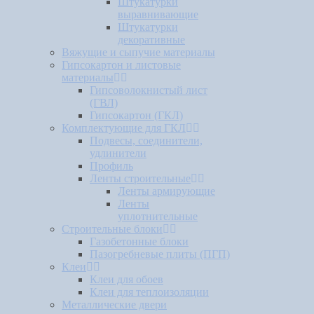
Штукатурки
выравнивающие
Штукатурки
декоративные
Вяжущие и сыпучие материалы
Гипсокартон и листовые
материалы
Гипсоволокнистый лист
(ГВЛ)
Гипсокартон (ГКЛ)
Комплектующие для ГКЛ
Подвесы, соединители,
удлинители
Профиль
Ленты строительные
Ленты армирующие
Ленты
уплотнительные
Строительные блоки
Газобетонные блоки
Пазогребневые плиты (ПГП)
Клеи
Клеи для обоев
Клеи для теплоизоляции
Металлические двери