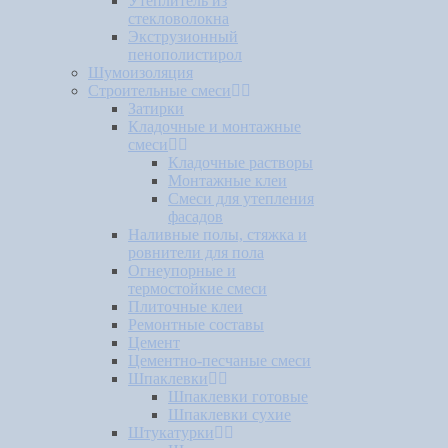
Утеплитель из
стекловолокна
Экструзионный
пенополистирол
Шумоизоляция
Строительные смеси
Затирки
Кладочные и монтажные
смеси
Кладочные растворы
Монтажные клеи
Смеси для утепления
фасадов
Наливные полы, стяжка и
ровнители для пола
Огнеупорные и
термостойкие смеси
Плиточные клеи
Ремонтные составы
Цемент
Цементно-песчаные смеси
Шпаклевки
Шпаклевки готовые
Шпаклевки сухие
Штукатурки