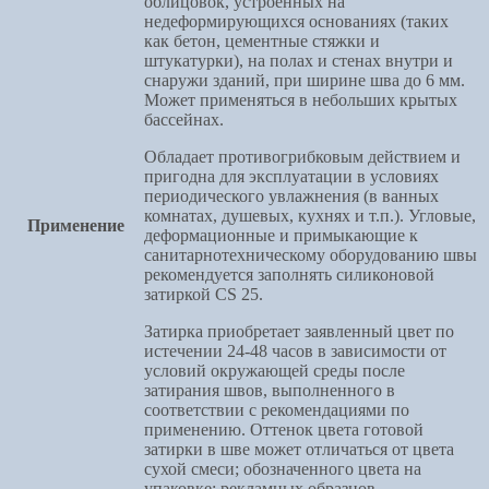
облицовок, устроенных на
недеформирующихся основаниях (таких
как бетон, цементные стяжки и
штукатурки), на полах и стенах внутри и
снаружи зданий, при ширине шва до 6 мм.
Может применяться в небольших крытых
бассейнах.
Обладает противогрибковым действием и
пригодна для эксплуатации в условиях
периодического увлажнения (в ванных
комнатах, душевых, кухнях и т.п.). Угловые,
Применение
деформационные и примыкающие к
санитарнотехническому оборудованию швы
рекомендуется заполнять силиконовой
затиркой CS 25.
Затирка приобретает заявленный цвет по
истечении 24-48 часов в зависимости от
условий окружающей среды после
затирания швов, выполненного в
соответствии с рекомендациями по
применению. Оттенок цвета готовой
затирки в шве может отличаться от цвета
сухой смеси; обозначенного цвета на
упаковке; рекламных образцов.