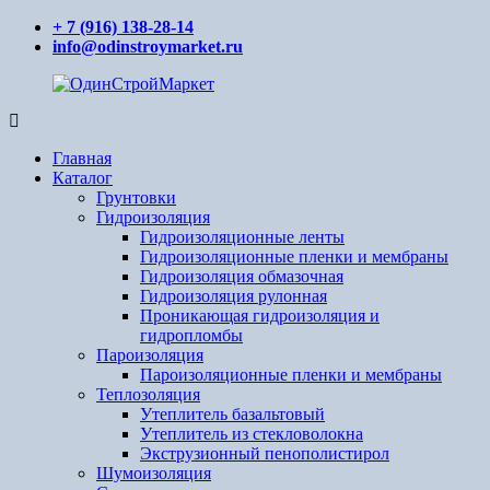
Перейти
+ 7 (916) 138-28-14
к
info@odinstroymarket.ru
содержимому
ОдинСтройМаркет
Ваш
поставщик
Главная
стройматериалов
Каталог
Грунтовки
Гидроизоляция
Гидроизоляционные ленты
Гидроизоляционные пленки и мембраны
Гидроизоляция обмазочная
Гидроизоляция рулонная
Проникающая гидроизоляция и
гидропломбы
Пароизоляция
Пароизоляционные пленки и мембраны
Теплозоляция
Утеплитель базальтовый
Утеплитель из стекловолокна
Экструзионный пенополистирол
Шумоизоляция