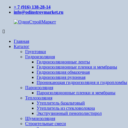
Перейти
+ 7 (916) 138-28-14
к
info@odinstroymarket.ru
содержимому
ОдинСтройМаркет
Ваш
поставщик
Главная
стройматериалов
Каталог
Грунтовки
Гидроизоляция
Гидроизоляционные ленты
Гидроизоляционные пленки и мембраны
Гидроизоляция обмазочная
Гидроизоляция рулонная
Проникающая гидроизоляция и гидропломбы
Пароизоляция
Пароизоляционные пленки и мембраны
Теплозоляция
Утеплитель базальтовый
Утеплитель из стекловолокна
Экструзионный пенополистирол
Шумоизоляция
Строительные смеси