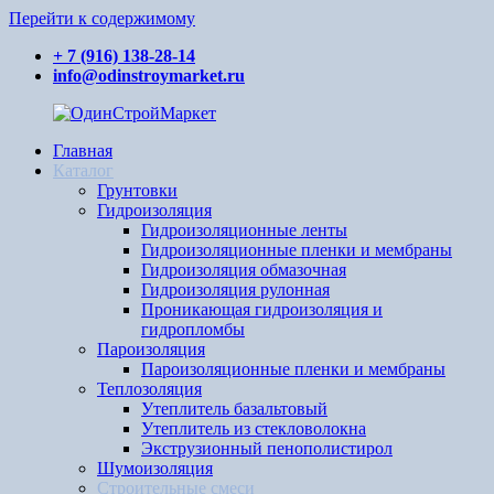
Перейти к содержимому
+ 7 (916) 138-28-14
info@odinstroymarket.ru
Главная
ОдинСтройМаркет
Ваш
Каталог
поставщик
Грунтовки
стройматериалов
Гидроизоляция
Гидроизоляционные ленты
Гидроизоляционные пленки и мембраны
Гидроизоляция обмазочная
Гидроизоляция рулонная
Проникающая гидроизоляция и
гидропломбы
Пароизоляция
Пароизоляционные пленки и мембраны
Теплозоляция
Утеплитель базальтовый
Утеплитель из стекловолокна
Экструзионный пенополистирол
Шумоизоляция
Строительные смеси