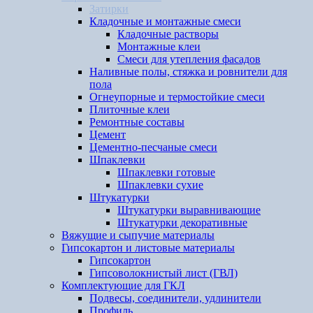
Затирки
Кладочные и монтажные смеси
Кладочные растворы
Монтажные клеи
Смеси для утепления фасадов
Наливные полы, стяжка и ровнители для
пола
Огнеупорные и термостойкие смеси
Плиточные клеи
Ремонтные составы
Цемент
Цементно-песчаные смеси
Шпаклевки
Шпаклевки готовые
Шпаклевки сухие
Штукатурки
Штукатурки выравнивающие
Штукатурки декоративные
Вяжущие и сыпучие материалы
Гипсокартон и листовые материалы
Гипсокартон
Гипсоволокнистый лист (ГВЛ)
Комплектующие для ГКЛ
Подвесы, соединители, удлинители
Профиль