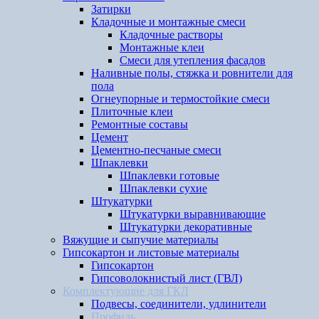
Затирки
Кладочные и монтажные смеси
Кладочные растворы
Монтажные клеи
Смеси для утепления фасадов
Наливные полы, стяжка и ровнители для
пола
Огнеупорные и термостойкие смеси
Плиточные клеи
Ремонтные составы
Цемент
Цементно-песчаные смеси
Шпаклевки
Шпаклевки готовые
Шпаклевки сухие
Штукатурки
Штукатурки выравнивающие
Штукатурки декоративные
Вяжущие и сыпучие материалы
Гипсокартон и листовые материалы
Гипсокартон
Гипсоволокнистый лист (ГВЛ)
Комплектующие для ГКЛ
Подвесы, соединители, удлинители
Профиль