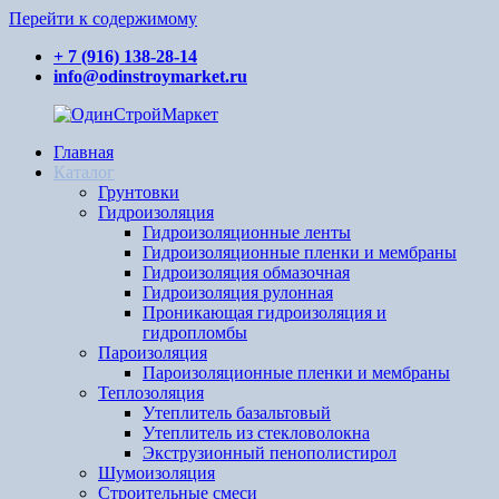
Перейти к содержимому
+ 7 (916) 138-28-14
info@odinstroymarket.ru
Главная
ОдинСтройМаркет
Ваш
Каталог
поставщик
Грунтовки
стройматериалов
Гидроизоляция
Гидроизоляционные ленты
Гидроизоляционные пленки и мембраны
Гидроизоляция обмазочная
Гидроизоляция рулонная
Проникающая гидроизоляция и
гидропломбы
Пароизоляция
Пароизоляционные пленки и мембраны
Теплозоляция
Утеплитель базальтовый
Утеплитель из стекловолокна
Экструзионный пенополистирол
Шумоизоляция
Строительные смеси