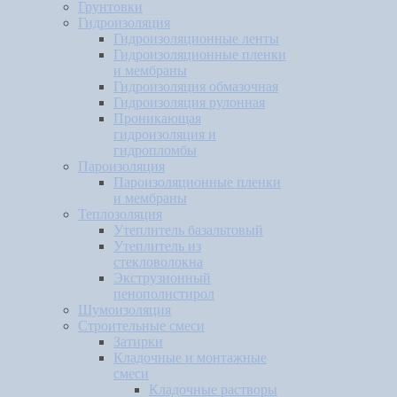
Грунтовки
Гидроизоляция
Гидроизоляционные ленты
Гидроизоляционные пленки
и мембраны
Гидроизоляция обмазочная
Гидроизоляция рулонная
Проникающая
гидроизоляция и
гидропломбы
Пароизоляция
Пароизоляционные пленки
и мембраны
Теплозоляция
Утеплитель базальтовый
Утеплитель из
стекловолокна
Экструзионный
пенополистирол
Шумоизоляция
Строительные смеси
Затирки
Кладочные и монтажные
смеси
Кладочные растворы