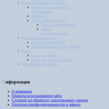
Комплектующие для ГКЛ
Подвесы, соединители,
удлинители
Профиль
Ленты строительные
Ленты армирующие
Ленты
уплотнительные
Строительные блоки
Газобетонные блоки
Пазогребневые плиты (ПГП)
Клеи
Клеи для обоев
Клеи для теплоизоляции
Металлические двери
Информация
О компании
Правила использования сайта
Согласие на обработку персональных данных
Политика конфиденциальности и оферта