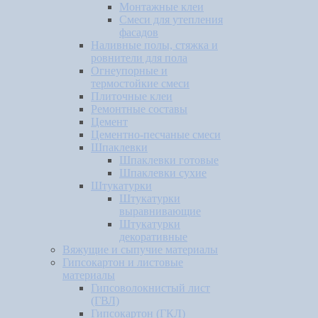
Монтажные клеи
Смеси для утепления
фасадов
Наливные полы, стяжка и
ровнители для пола
Огнеупорные и
термостойкие смеси
Плиточные клеи
Ремонтные составы
Цемент
Цементно-песчаные смеси
Шпаклевки
Шпаклевки готовые
Шпаклевки сухие
Штукатурки
Штукатурки
выравнивающие
Штукатурки
декоративные
Вяжущие и сыпучие материалы
Гипсокартон и листовые
материалы
Гипсоволокнистый лист
(ГВЛ)
Гипсокартон (ГКЛ)