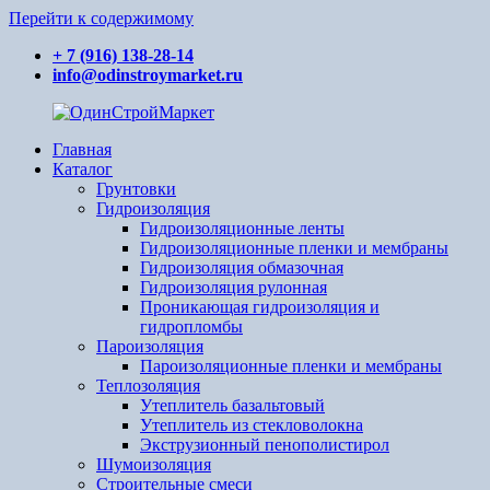
Перейти к содержимому
+ 7 (916) 138-28-14
info@odinstroymarket.ru
Главная
ОдинСтройМаркет
Ваш
Каталог
поставщик
Грунтовки
стройматериалов
Гидроизоляция
Гидроизоляционные ленты
Гидроизоляционные пленки и мембраны
Гидроизоляция обмазочная
Гидроизоляция рулонная
Проникающая гидроизоляция и
гидропломбы
Пароизоляция
Пароизоляционные пленки и мембраны
Теплозоляция
Утеплитель базальтовый
Утеплитель из стекловолокна
Экструзионный пенополистирол
Шумоизоляция
Строительные смеси