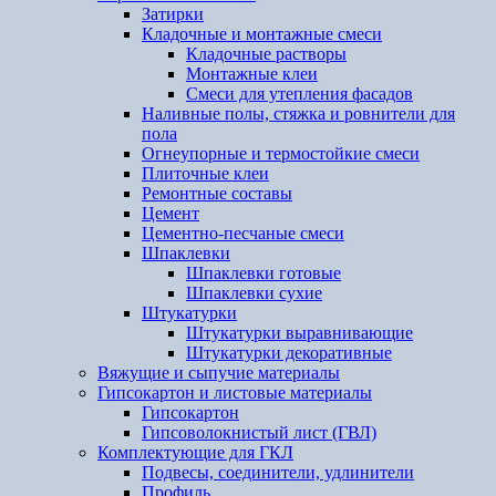
Затирки
Кладочные и монтажные смеси
Кладочные растворы
Монтажные клеи
Смеси для утепления фасадов
Наливные полы, стяжка и ровнители для
пола
Огнеупорные и термостойкие смеси
Плиточные клеи
Ремонтные составы
Цемент
Цементно-песчаные смеси
Шпаклевки
Шпаклевки готовые
Шпаклевки сухие
Штукатурки
Штукатурки выравнивающие
Штукатурки декоративные
Вяжущие и сыпучие материалы
Гипсокартон и листовые материалы
Гипсокартон
Гипсоволокнистый лист (ГВЛ)
Комплектующие для ГКЛ
Подвесы, соединители, удлинители
Профиль