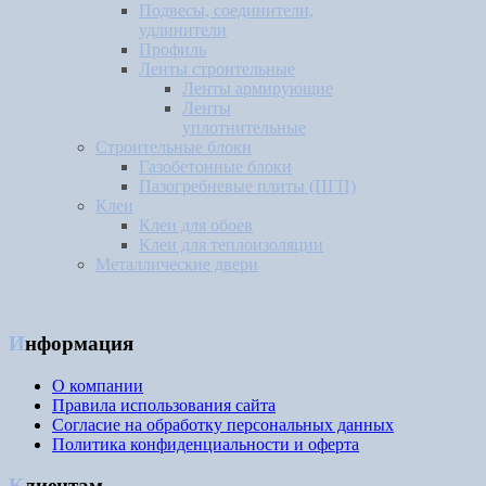
Подвесы, соединители,
удлинители
Профиль
Ленты строительные
Ленты армирующие
Ленты
уплотнительные
Строительные блоки
Газобетонные блоки
Пазогребневые плиты (ПГП)
Клеи
Клеи для обоев
Клеи для теплоизоляции
Металлические двери
Информация
О компании
Правила использования сайта
Согласие на обработку персональных данных
Политика конфиденциальности и оферта
Клиентам