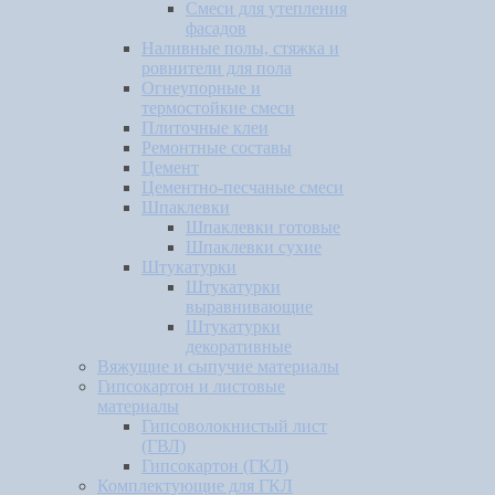
Смеси для утепления
фасадов
Наливные полы, стяжка и
ровнители для пола
Огнеупорные и
термостойкие смеси
Плиточные клеи
Ремонтные составы
Цемент
Цементно-песчаные смеси
Шпаклевки
Шпаклевки готовые
Шпаклевки сухие
Штукатурки
Штукатурки
выравнивающие
Штукатурки
декоративные
Вяжущие и сыпучие материалы
Гипсокартон и листовые
материалы
Гипсоволокнистый лист
(ГВЛ)
Гипсокартон (ГКЛ)
Комплектующие для ГКЛ