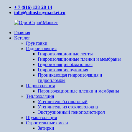
Перейти
+ 7 (916) 138-28-14
к
info@odinstroymarket.ru
содержимому
Главная
ОдинСтройМаркет
Ваш
Каталог
поставщик
Грунтовки
стройматериалов
Гидроизоляция
Гидроизоляционные ленты
Гидроизоляционные пленки и мембраны
Гидроизоляция обмазочная
Гидроизоляция рулонная
Проникающая гидроизоляция и
гидропломбы
Пароизоляция
Пароизоляционные пленки и мембраны
Теплозоляция
Утеплитель базальтовый
Утеплитель из стекловолокна
Экструзионный пенополистирол
Шумоизоляция
Строительные смеси
Затирки