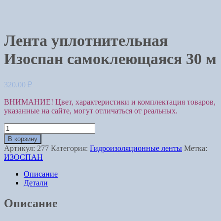
Лента уплотнительная
Изоспан самоклеющаяся 30 м
320.00
₽
ВНИМАНИЕ! Цвет, характеристики и комплектация товаров,
указанные на сайте, могут отличаться от реальных.
Количество
Лента
В корзину
уплотнительная
Артикул:
277
Категория:
Гидроизоляционные ленты
Метка:
Изоспан
ИЗОСПАН
самоклеющаяся
30
Описание
м
Детали
Описание