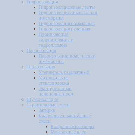
Гидроизоляция
Гидроизоляционные ленты
Гидроизоляционные пленки
и мембраны
Гидроизоляция обмазочная
Гидроизоляция рулонная
Проникающая
гидроизоляция и
гидропломбы
Пароизоляция
Пароизоляционные пленки
и мембраны
Теплозоляция
Утеплитель базальтовый
Утеплитель из
стекловолокна
Экструзионный
пенополистирол
Шумоизоляция
Строительные смеси
Затирки
Кладочные и монтажные
смеси
Кладочные растворы
Монтажные клеи