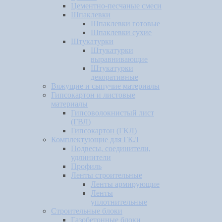
Цементно-песчаные смеси
Шпаклевки
Шпаклевки готовые
Шпаклевки сухие
Штукатурки
Штукатурки
выравнивающие
Штукатурки
декоративные
Вяжущие и сыпучие материалы
Гипсокартон и листовые
материалы
Гипсоволокнистый лист
(ГВЛ)
Гипсокартон (ГКЛ)
Комплектующие для ГКЛ
Подвесы, соединители,
удлинители
Профиль
Ленты строительные
Ленты армирующие
Ленты
уплотнительные
Строительные блоки
Газобетонные блоки