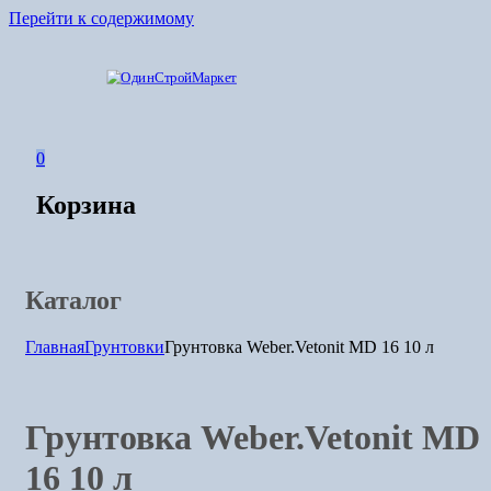
Перейти к содержимому
Ваш
ОдинСтройМаркет
поставщик
0
стройматериалов
Корзина
Каталог
Главная
Грунтовки
Грунтовка Weber.Vetonit MD 16 10 л
Грунтовка Weber.Vetonit MD
16 10 л